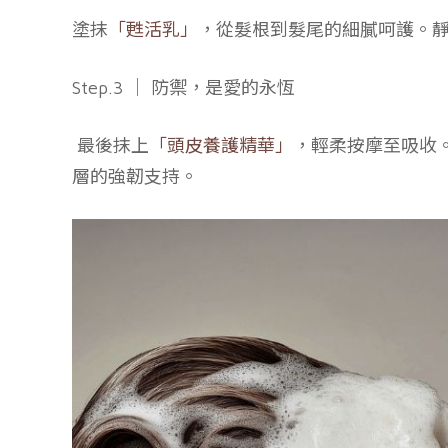
塗抹
「甦活乳」
，從髮根到髮尾的細膩呵護。靜
Step.3 ｜ 防禦，是愛的永恆
最後抹上
「頭皮養護精華」
，輕柔按摩至吸收
層的強韌支持。