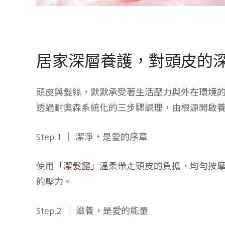
居家深層養護，對頭皮的
頭皮與髮絲，默默承受著生活壓力與外在環境
透過耐奧森系統化的三步驟調理，由根源開啟
Step.1 ｜ 潔淨，是愛的序章
使用
「潔髮露」
溫柔帶走頭皮的負擔，均勻按摩
的壓力。
Step.2 ｜ 滋養，是愛的能量