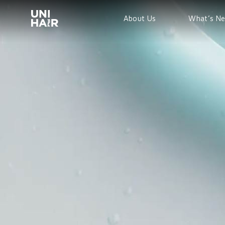
About Us
What’s N
TREND
BEAUTY T
NEWS