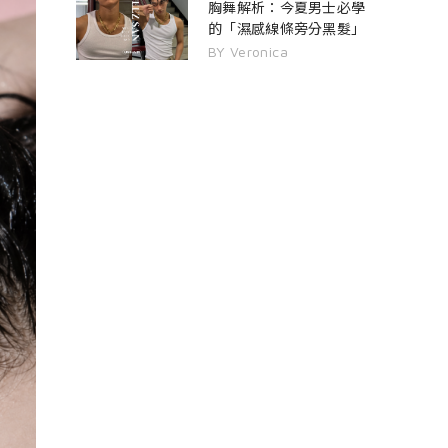
胸舞解析：今夏男士必學
的「濕感線條旁分黑髮」
BY Veronica