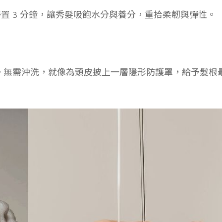
置 3 分鐘，讓秀髮吸飽水分與養分，重拾柔韌與彈性。
。無需沖洗，就像為頭皮披上一層隱形防護罩，給予髮根