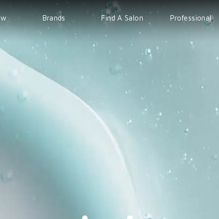
ew
Brands
Find A Salon
Professional
WELLA
EVENT
IPS
Sp
COURSE
Sebastian
nioxin