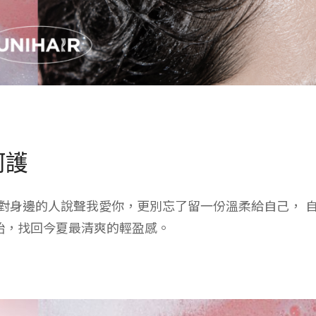
呵護
對身邊的人說聲我愛你，更別忘了留一份溫柔給自己， 
始，找回今夏最清爽的輕盈感。