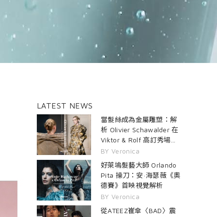
LATEST NEWS
當髮絲成為金屬雕塑：解
析 Olivier Schawalder 在
Viktor & Rolf 高訂秀場的
雙生髮藝
BY Veronica
好萊塢髮藝大師 Orlando
Pita 操刀：安·海瑟薇《奧
德賽》首映視覺解析
BY Veronica
從ATEEZ崔傘〈BAD〉震