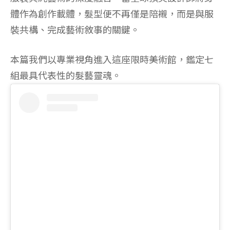
體作為創作載體，髮型便不再僅是陪襯，而是與服
裝共構、完成藝術敘事的關鍵。
本篇我們以專業視角進入這座限時美術館，鑑定七
組最具代表性的髮藝靈魂。