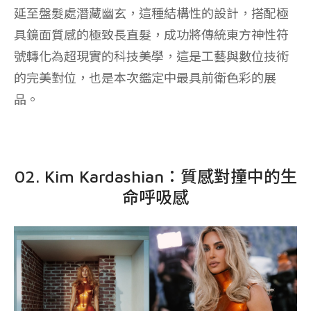
延至盤髮處潛藏幽玄，這種結構性的設計，搭配極
具鏡面質感的極致長直髮，成功將傳統東方神性符
號轉化為超現實的科技美學，這是工藝與數位技術
的完美對位，也是本次鑑定中最具前衛色彩的展
品。
02. Kim Kardashian：質感對撞中的生
命呼吸感