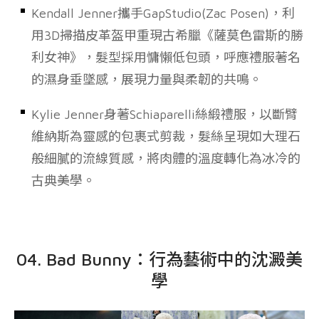
Kendall Jenner攜手GapStudio(Zac Posen)，利
用3D掃描皮革盔甲重現古希臘《薩莫色雷斯的勝
利女神》，髮型採用
慵懶低包頭
，呼應禮服著名
的濕身垂墜感，展現力量與柔韌的共鳴。
Kylie Jenner
身著Schiaparelli絲緞禮服，以斷臂
維納斯為靈感的包裹式剪裁，髮絲呈現如大理石
般細膩的流線質感，將肉體的溫度轉化為冰冷的
古典美學。
04. Bad Bunny：行為藝術中的沈澱美
學