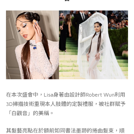
在本次盛會中，Lisa身著由設計師Robert Wun利用
3D掃描技術重現本人肢體的定製禮服，被社群賦予
「白觀音」的美稱。
其髮藝亮點在於額前如同書法墨跡的捲曲髮束，順