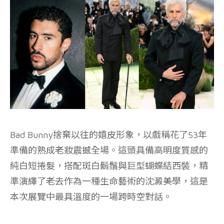
Bad Bunny捨棄以往的嬉皮形象，以戲稱花了53年
準備的熟成老妝震撼全場。這頭具備高明度質感的
純白短捲髮，搭配斑白鬍鬚與巨型蝴蝶結西裝，精
準演繹了老去作為一種生命藝術的沈澱美學，這是
本次展覽中最具溫度的一場跨時空對話。