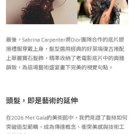
最後，Sabrina Carpenter將Dior團隊合作的底片膠
捲禮服穿戴上身，髮型選用經典的好萊塢復古捲配
上華麗寶石髮飾，精準收納了老電影底片中的典雅
韻致，為這場藝術盛宴畫下完美的視覺句點。
頭髮，即是藝術的延伸
在2026 Met Gala的美術館中，我們見證了髮絲如何
突破造型範疇，成為傳達概念、衝突美感與技術工