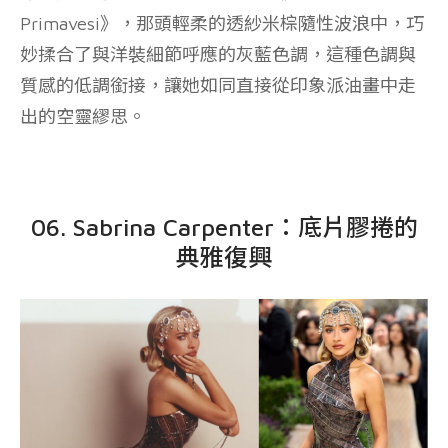
Primavesi》，那頭輕柔的透紗米棕隨性波浪中，巧
妙揉合了與洋裝細節呼應的灰藍色調，這種色調與
質感的低調銜接，讓她如同直接從印象派油畫中走
出的空靈繆思。
06. Sabrina Carpenter：底片膠捲的
典雅復興