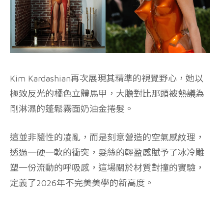
Kim Kardashian再次展現其精準的視覺野心，她以
極致反光的橘色立體馬甲，大膽對比那頭被熱議為
剛淋濕的蓬鬆霧面奶油金捲髮。
這並非隨性的凌亂，而是刻意營造的空氣感紋理，
透過一硬一軟的衝突，髮絲的輕盈感賦予了冰冷雕
塑一份流動的呼吸感，這場關於材質對撞的實驗，
定義了2026年不完美美學的新高度。