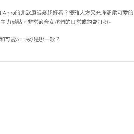
a和Anna的北歐風編髮超好看？優雅大方又充滿溫柔可愛
主力滿點，非常適合女孩們的日常或約會打扮~
和可愛Anna妳是哪一款？