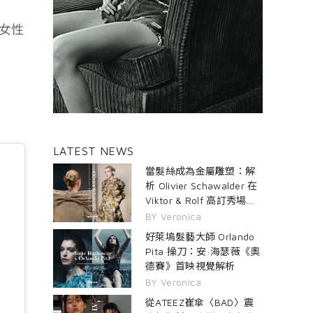
的女性
LATEST NEWS
當髮絲成為金屬雕塑：解
析 Olivier Schawalder 在
Viktor & Rolf 高訂秀場的
雙生髮藝
BY Veronica
好萊塢髮藝大師 Orlando
Pita 操刀：安·海瑟薇《奧
德賽》首映視覺解析
BY Veronica
從ATEEZ崔傘〈BAD〉震