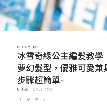
BEAUTY TIPS
冰雪奇緣公主編髮教學，在
夢幻髮型，優雅可愛兼
步驟超簡單~
發表於
Unihair
2 3 月, 2020