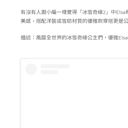
有沒有人跟小編一樣覺得「冰雪奇緣2」中Els
美感，搭配洋裝或雪紡材質的優雅款穿搭更是公
描述：風靡全世界的冰雪奇緣公主們，優雅Elsa