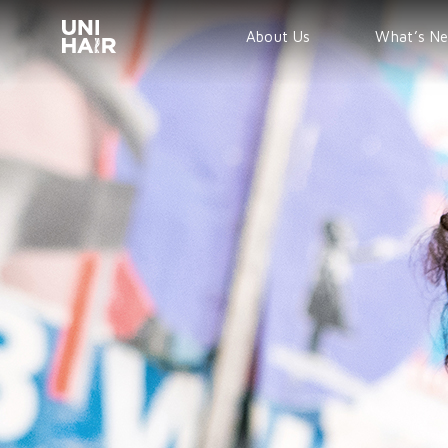
About Us
What’s N
TREND
BEAUTY T
NEWS