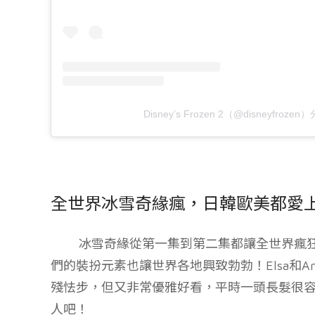
Disney’s Frozen 2（@disneyfroz
全世界冰雪奇緣瘋，日韓歐美都愛
冰雪奇緣從第一集到第二集都讓全世界瘋狂
們的裝扮元素也讓世界各地興致勃勃！Elsa和
殘怯步，但又非常優雅好看，平時一頭長髮很
人吧！