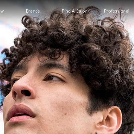
ew
Brands
Find A Salon
Professional
WELLA
EVENT
IPS
Sp
COURSE
Sebastian
nioxin