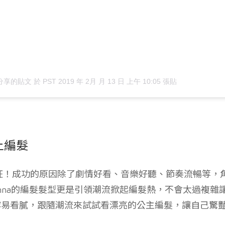
en）分享的貼文
於
PST 2019 年 2月 月 13 日 上午 10:05
張貼
上編髮
！成功的原因除了劇情好看、音樂好聽、節奏流暢等，
Anna的編髮髮型更是引領潮流掀起編髮熱，不會太過複雜
容易看膩，跟隨潮流來試試看漂亮的公主編髮，讓自己驚