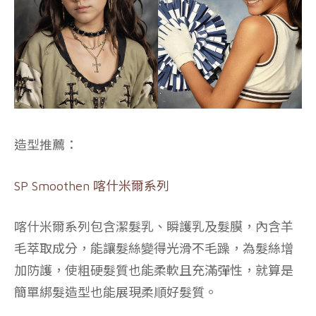
造型推薦：
SP Smoothen 喀什米爾系列
喀什米爾系列包含潔髮乳、瞬護乳及髮膜，內含羊
毛萃取成分，能讓髮絲變得光滑不毛躁，為髮絲增
加防護，使粗硬髮質也能柔軟且充滿彈性，就算是
簡單綁髮造型也能展現柔順好髮質。