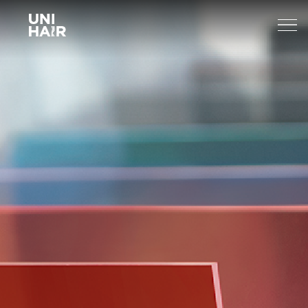
About Us
What’s New
TREND
Brands
BEAUTY TIPS
WELLA
Find A Salon
NEWS
Sp
Professional
Sebastian