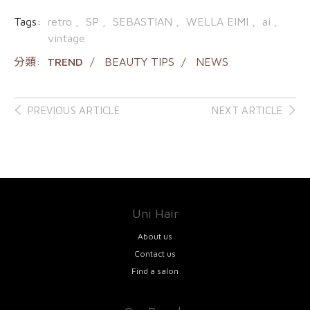
Tags:
retro
SP
SEBASTIAN
WELLA EIMI
ai
vintage
分類:
TREND
BEAUTY TIPS
NEWS
Post
PREVIOUS ARTICLE
NEXT ARTICLE
navigation
Uni Hair
About us
Contact us
Find a salon