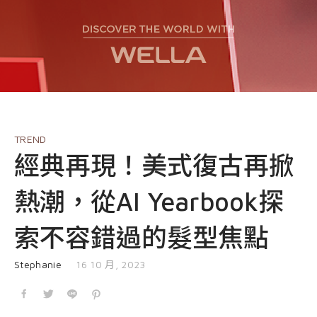
EVENT
nioxin
Shop
COURSE
Shop
Contact Us
Products
TREND
經典再現！美式復古再掀
熱潮，從AI Yearbook探
索不容錯過的髮型焦點
發表於
Stephanie
16 10 月, 2023