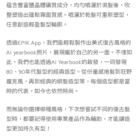
蘊含豐富鹽晶體礦質成分，均勻噴灑於濕髮後，吹
整塑造出蓬鬆霧面質感。噴灑於乾髮可重新塑型，
任意創造輕盈髮型輪廓。
透過EPIK App，我們能輕鬆製作出美式復古風格的
AI yearbook照片，展現屬於自己的另一面。不僅如
此，我們也能透過AI Yearbook的啟發，一同發現
80、90年代髮型的經典造型。從份量感捲髮到狂野
龐克風，再到經典的綁髮造型等，每個造型都是當
時的代表，如今也依然時尚。
而無論你選擇哪種風格，下次想嘗試不同的復古髮
型時，都要記得使用專業產品作為輔助，才能讓造
型更加持久有型！