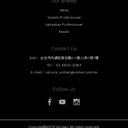
Our Brands
Wella
System Professional
Sebastian Professional
Nioxin
Contact Us
Add：
台北市內湖區瑞光路513巷22弄5號7樓
Tel：
02-6600-8383
E-mail：
service_unihair@unihair.com.tw
Follow Us
Copyright©2019 Uni Hair. All rights reserved.