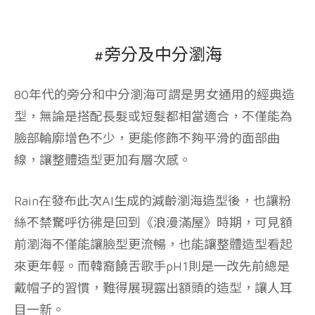
#旁分及中分瀏海
80年代的旁分和中分瀏海可謂是男女通用的經典造
型，無論是搭配長髮或短髮都相當適合，不僅能為
臉部輪廓增色不少，更能修飾不夠平滑的面部曲
線，讓整體造型更加有層次感。
Rain在發布此次AI生成的減齡瀏海造型後，也讓粉
絲不禁驚呼彷彿是回到《浪漫滿屋》時期，可見額
前瀏海不僅能讓臉型更流暢，也能讓整體造型看起
來更年輕。而韓裔饒舌歌手pH1則是一改先前總是
戴帽子的習慣，難得展現露出額頭的造型，讓人耳
目一新。