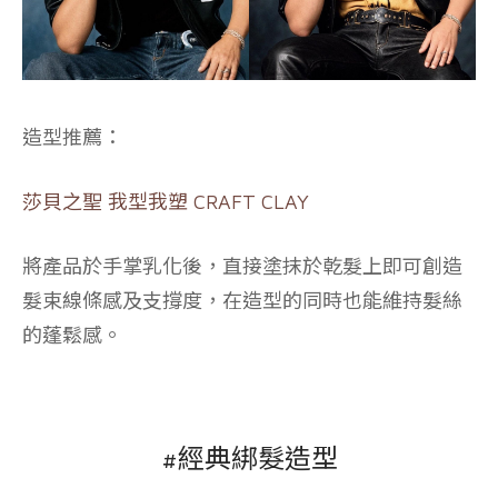
造型推薦：
莎貝之聖 我型我塑 CRAFT CLAY
將產品於手掌乳化後，直接塗抹於乾髮上即可創造
髮束線條感及支撐度，在造型的同時也能維持髮絲
的蓬鬆感。
#經典綁髮造型