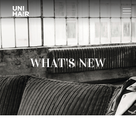
About Us
WHAT'S NEW
What’s New
TREND
Brands
BEAUTY TIPS
WELLA
Find A Salon
NEWS
Sp
Professional
Sebastian