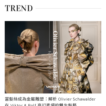
EVENT
nioxin
Shop
TREND
COURSE
Shop
Contact Us
Products
當髮絲成為金屬雕塑：解析 Olivier Schawalder
在 Viktor & Rolf 高訂秀場的雙生髮藝