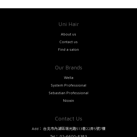
Uni Hair
About us
Contact us
Find a salon
Our Brands
Wella
System Professional
Sebastian Professional
Nioxin
Contact Us
Add：
台北市內湖區瑞光路513巷22弄5號7樓
Tel：
02-6600-8383