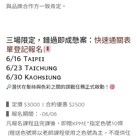
與品牌合作方一致肯定。
三場限定，錯過即成懸案：
快速通關表
單登記報名
6/16 Tᴀɪᴘᴇɪ
6/23 Tᴀɪᴄʜᴜɴɢ
6/30 Kᴀᴏʜsɪᴜɴɢ
潛伏在髮絲與色彩之間的諜戰任務正式啟動！
▌定價 $3000 | 合約優惠 $2500
▌報名期間：~06/06
凡報名課程且完課後，即贈KPME⁺指定色號10條
(贈送色號將以老師課程使用之色號為主，不提供任