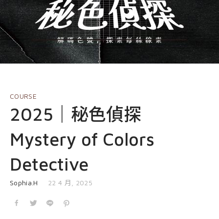
EVENT
nioxin
Shop
COURSE
Shop
Contact Us
Products
COURSE
2025｜秘色偵探
Mystery of Colors
Detective
發表於
Sophia.H
22 4 月, 2025