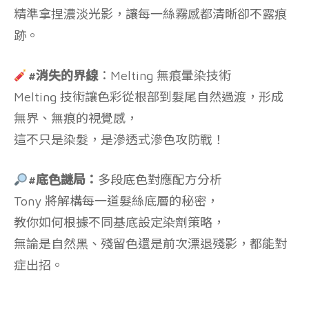
精準拿捏濃淡光影，讓每一絲霧感都清晰卻不露痕
跡。
#消失的界線
：Melting 無痕暈染技術
Melting 技術讓色彩從根部到髮尾自然過渡，形成
無界、無痕的視覺感，
這不只是染髮，是滲透式滲色攻防戰！
#底色謎局：
多段底色對應配方分析
Tony 將解構每一道髮絲底層的秘密，
教你如何根據不同基底設定染劑策略，
無論是自然黑、殘留色還是前次漂退殘影，都能對
症出招。