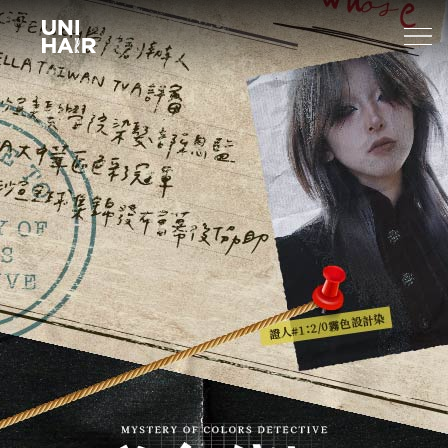
About Us
What’s New
TREND
Brands
BEAUTY TIPS
WELLA
Find A Salon
NEWS
Sp
Professional
Sebastian