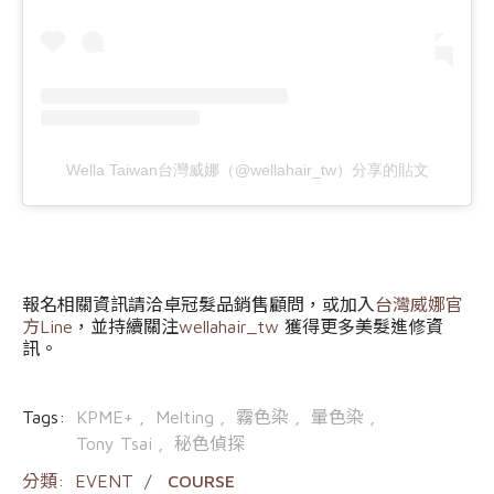
Wella Taiwan台灣威娜（@wellahair_tw）分享的貼文
報名相關資訊請洽卓冠髮品銷售顧問，或加入
台灣威娜官
方Line
，並持續關注
wellahair_tw
獲得更多美髮進修資
訊。
Tags:
KPME+
Melting
霧色染
暈色染
Tony Tsai
秘色偵探
分類:
EVENT
COURSE