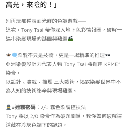
高光，來陰的！」
別再玩那種表面光鮮的色調遊戲——
這次，Tony Tsai 帶你深入地下色彩情報圈，破解一
連串染髮現場的謎團與難題
染髮不只是技術，更是一場精準的推理
亞洲染髮設計力代表人物 Tony Tsai 將運用 KPME⁺
染膏，
以設計 × 實戰 × 推理 三大戰術，揭露染髮世界中不
為人知的技術祕辛與現場難題。
#迷霧密碼
：2/0 霧色染調控技法
Tony 將以 2/0 染膏作為破題關鍵，教你如何破解這
道藏在冷灰色調下的謎題，