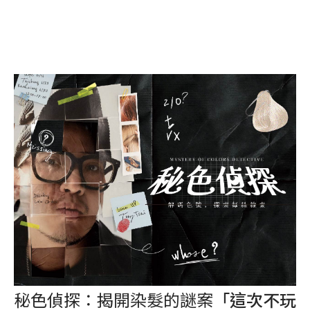
秘色偵探：揭開染髮的謎案
「這次不玩