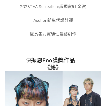
2023TVA Surrealism超現實組 金賞
Aschön新生代設計師
擅長各式實驗性髮藝創作
陳振恩Eno獲獎作品＿
《鰭》