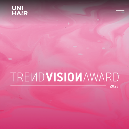
About Us
What’s New
TREND
Brands
BEAUTY TIPS
WELLA
Find A Salon
NEWS
Sp
Professional
Sebastian