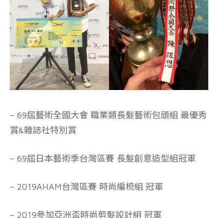
– 69屆藝術全國大會 職業類長髮藝術包頭組 最優秀
賞&雜誌社特別賞
– 69屆日本藝術季台灣區賽 長髮創意造型組冠軍
– 2019AHAM台灣區賽 時尚編梳組 冠軍
– 2019參加亞洲盃時尚剪髮設計組 冠軍