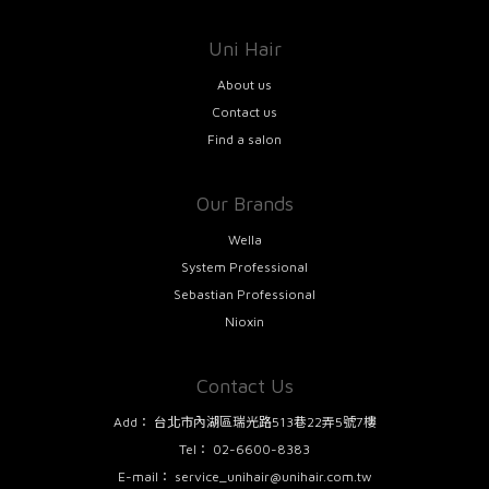
Uni Hair
About us
Contact us
Find a salon
Our Brands
Wella
System Professional
Sebastian Professional
Nioxin
Contact Us
Add：
台北市內湖區瑞光路513巷22弄5號7樓
Tel：
02-6600-8383
E-mail：
service_unihair@unihair.com.tw