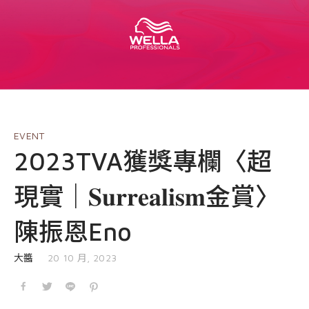
EVENT
nioxin
Shop
COURSE
Shop
Contact Us
Products
EVENT
​​2023TVA獲獎專欄〈超
現實｜𝐒𝐮𝐫𝐫𝐞𝐚𝐥𝐢𝐬𝐦金賞〉
陳振恩Eno
發表於
大醬
20 10 月, 2023