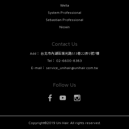
Wella
System Professional
Sebastian Professional
Nioxin
Contact Us
Add：
台北市內湖區瑞光路513巷22弄5號7樓
Tel：
02-6600-8383
E-mail：
service_unihair@unihair.com.tw
Follow Us
Copyright©2019 Uni Hair. All rights reserved.