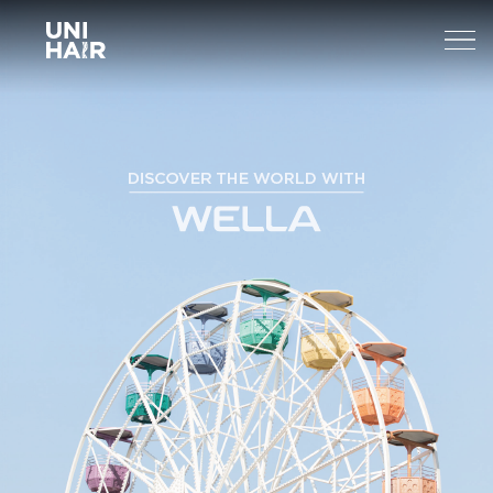
About Us
What’s New
TREND
Brands
BEAUTY TIPS
WELLA
Find A Salon
NEWS
Sp
Professional
Sebastian