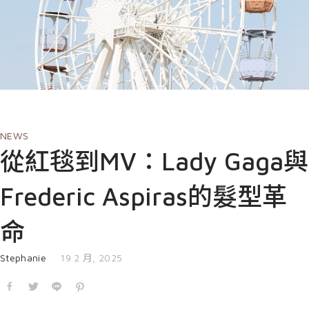
EVENT
nioxin
Shop
COURSE
Shop
Contact Us
Products
NEWS
從紅毯到MV：Lady Gaga與
Frederic Aspiras的髮型革
命
發表於
Stephanie
19 2 月, 2025