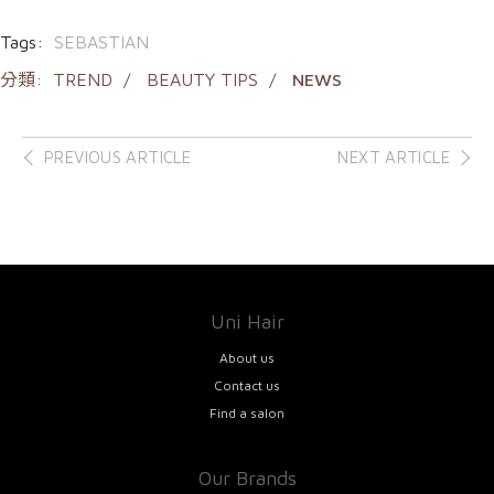
Tags:
SEBASTIAN
分類:
TREND
BEAUTY TIPS
NEWS
Post
PREVIOUS ARTICLE
NEXT ARTICLE
navigation
Uni Hair
About us
Contact us
Find a salon
Our Brands