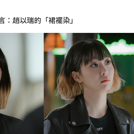
言：趙以瑞的「裙襬染」