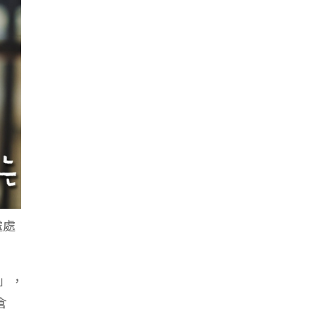
處處
」，
倉