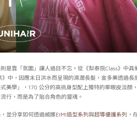
是靠「氛圍」讓人過目不忘。從《梨泰院Class》中具
巨洪》中，因應末日洪水而呈現的濕潤長髮，金多美透過長
式美學」，170 公分的高挑身型配上獨特的單眼皮淡顏
求流行，而是為了貼合角色的靈魂。
鳴，並分享如何透過威娜
EIMI造型系列
與
超導優護系列
，
。