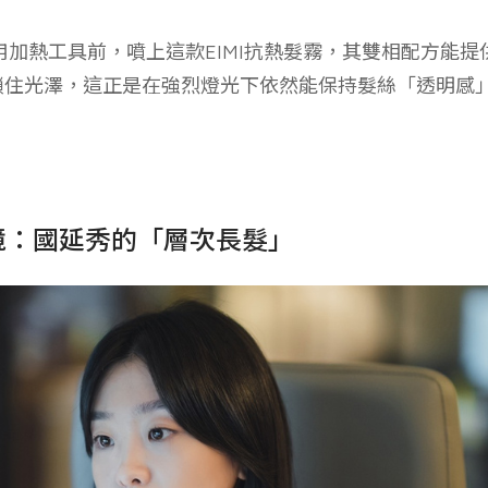
加熱工具前，噴上這款EIMI抗熱髮霧，其雙相配方能提
層鎖住光澤，這正是在強烈燈光下依然能保持髮絲「透明感
境：國延秀的「層次長髮」