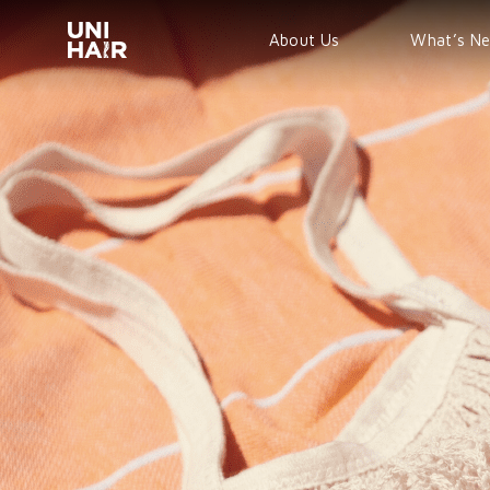
About Us
What’s N
TREND
BEAUTY T
NEWS