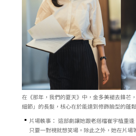
在《那年，我們的夏天》中，金多美褪去鋒芒
細節」的長髮，核心在於能達到修飾臉型的蓬
片場軼事： 這部劇讓她跟老搭檔崔宇植重
只要一對視就想笑場。除此之外，她在片場