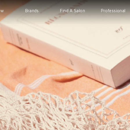
ew
Brands
Find A Salon
Professional
WELLA
EVENT
IPS
Sp
COURSE
Sebastian
nioxin