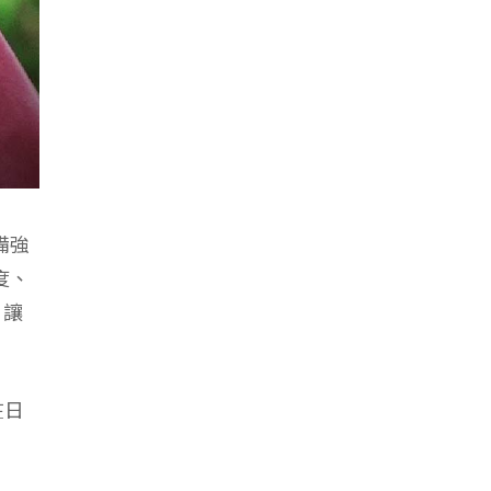
備強
度、
，讓
在日