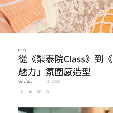
NEWS
從《梨泰院Class》
魅力」氛圍感造型
發表於
Veronica
14 1 月, 2026