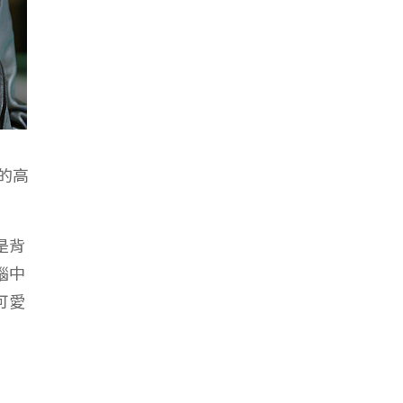
的高
是背
腦中
可愛