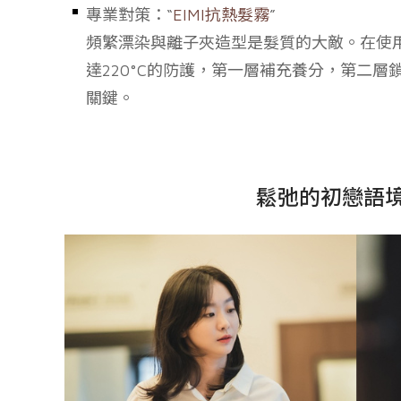
專業對策：“
EIMI抗熱髮霧
”
頻繁漂染與離子夾造型是髮質的大敵。在使用
達220°C的防護，第一層補充養分，第二
關鍵。
鬆弛的初戀語