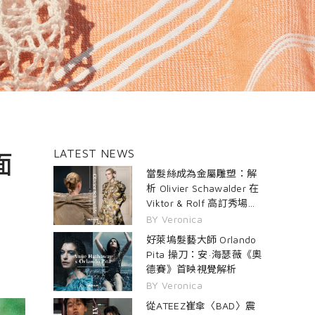
LATEST NEWS
面
當髮絲成為金屬雕塑：解
析 Olivier Schawalder 在
Viktor & Rolf 高訂秀場的
雙生髮藝
BY Veronica
好萊塢髮藝大師 Orlando
Pita 操刀：安·海瑟薇《奧
德賽》首映視覺解析
BY Veronica
從ATEEZ崔傘〈BAD〉震