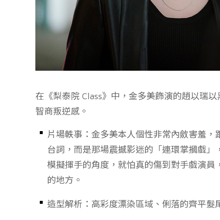
在《梨泰院 Class》中，金多美飾演的趙以
智商叛逆感。
片場軼事：金多美本人個性非常內斂害羞，
台詞，而是那場震撼影迷的「連環掌摑戲」
模擬揮手的角度，就怕真的傷到對手戲演員
的地方。
造型解析：高彩度漂染區域、俐落的齊平髮