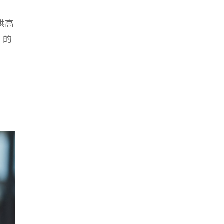
供高
」的