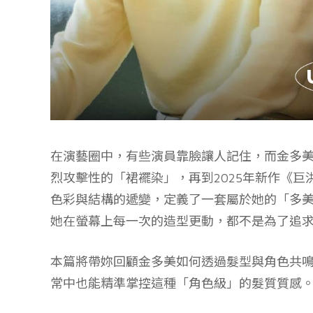
在演藝圈中，有些演員靠臉讓人記住，而金多美則
烈攻擊性的「裙襬染」，再到2025年新作《
色彩與結構的遞變，定義了一套屬於她的「多美
她在螢幕上每一次的造型更動，都不是為了追
本篇將帶妳回顧金多美如何透過髮型與角色共
常中也能精準掌控這種「角色級」的髮質質感