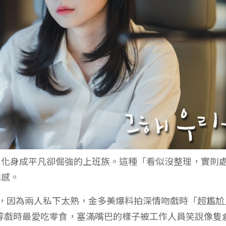
，化身成平凡卻倔強的上班族。這種「看似沒整理，實則
鬆感。
逢，因為兩人私下太熟，金多美爆料拍深情吻戲時「超尷尬
等戲時最愛吃零食，塞滿嘴巴的樣子被工作人員笑說像隻