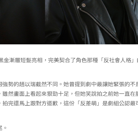
瑞以黑金漸層短髮亮相，完美契合了角色那種「反社會人格」
跟強勢的趙以瑞截然不同。她曾提到劇中最讓她緊張的不
，雖然畫面上看起來狠勁十足，但她笑說拍之前她一直在
，拍完還馬上跟對方道歉，這份「反差萌」是劇組公認最
尾。