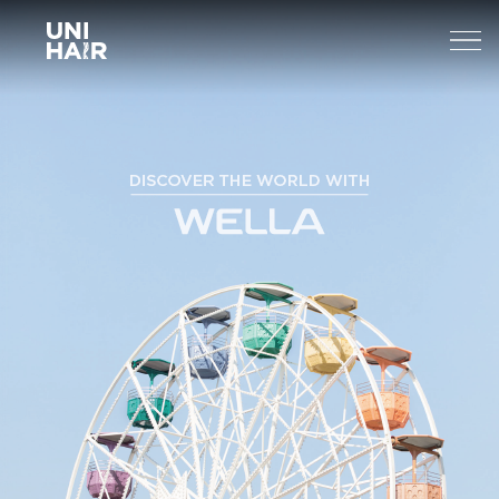
About Us
What’s New
TREND
Brands
BEAUTY TIPS
WELLA
Find A Salon
NEWS
Sp
Professional
Sebastian