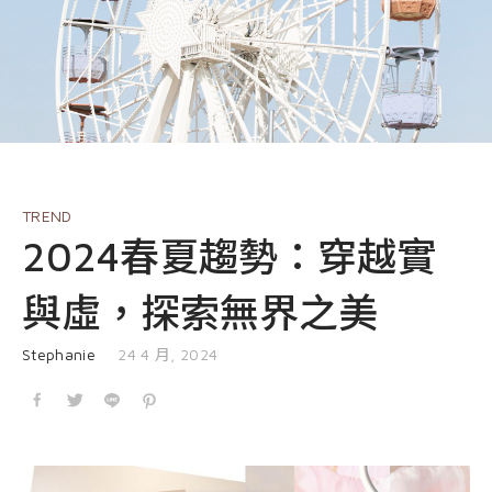
EVENT
nioxin
Shop
COURSE
Shop
Contact Us
Products
TREND
2024春夏趨勢：穿越實
與虛，探索無界之美
發表於
Stephanie
24 4 月, 2024