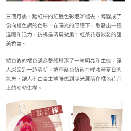
三個月後，黯紅棕的紅艷色彩逐漸褪去，轉變成了
偏向橘色調的色彩。在陽光的照耀下，散發出一種
溫暖和活力，彷彿是清晨微風中紅茶花瓣散發的甜
美香氣。
褪色後的橘色調為整體增添了一絲明亮和生機，讓
人感受到一絲清新。這種髮色彷彿在呼喚著夏日的
氣息，讓人不由自主地聯想到陽光灑落在橘色花朵
上的勃勃生機。