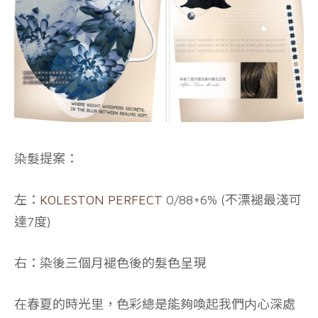
染髮提案：
左：
KOLESTON PERFECT
0/88+6% (不漂褪最淺可
達7度)
右：染後三個月褪色後的髮色呈現
在春夏的時光里，色彩總是能夠喚起我們内心深處