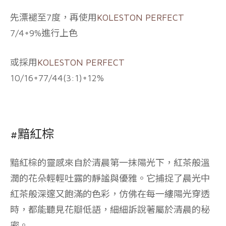
先漂褪至7度，再使用
KOLESTON PERFECT
7/4+9%進行上色
或採用
KOLESTON PERFECT
10/16+77/44(3:1)+12%
#黯紅棕
黯紅棕的靈感來自於清晨第一抹陽光下，紅茶般溫
潤的花朵輕輕吐露的靜謐與優雅。它捕捉了晨光中
紅茶般深邃又飽滿的色彩，仿佛在每一縷陽光穿透
時，都能聽見花瓣低語，細細訴說著屬於清晨的秘
密。