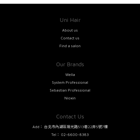
Uni Hair
About us
Contact us
Find a salon
Our Brands
Wella
System Professional
Sebastian Professional
Nioxin
Contact Us
Add：
台北市內湖區瑞光路513巷22弄5號7樓
Tel：
02-6600-8383