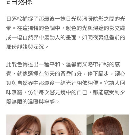
#日落棕
日落棕捕捉了那最後一抹日光與溫暖陰影之間的光
暈。在這獨特的色調中，暖色的光與深邃的影交織
成一幅自然界中最動人的畫面，如同夜幕低垂前的
那份靜謐與深沉。
此髮色傳達出一種平和、溫馨而又略帶神秘的感
覺，就像選擇在每天的黃昏時分，停下腳步，讓心
靈與自然界中那最後一絲光芒相依相偎。它讓人回
味無窮，仿佛每次瞥見鏡中的自己，都能感受到夕
陽無限的溫暖與寧靜。