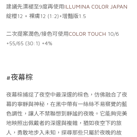
建議先漂褪至9度再使用
ILLUMINA COLOR JAPAN
綻櫻12 + 裸膚12 (1:2)+增豔版1.5
二次提案潤色/接色可使用
COLOR TOUCH
10/6
+55/65 (30:1) +4%
#夜幕棕
夜幕棕捕捉了夜空中最深邃的棕色，仿佛融合了夜
幕的寧靜與神秘，在黑中帶有一絲絲不易察覺的藍
色調性，讓人不禁聯想到靜謐的夜晚。它能夠完美
地映照出佩戴者的深邃與複雜，猶如夜空下的旅
人，勇敢地步入未知，探尋那些只屬於夜晚的故