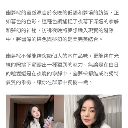
幽夢棕的靈感源自於夜晚的低語和夢境的紡織，正
如暮色的色彩。這種色調捕捉了夜幕下深邃的寧靜
和夢幻的神秘，彷彿夜晚將夢想織入現實的縫隙
中，將幽深的棕色與夢幻的輕柔完美結合。
幽夢棕不僅能夠突顯個人的內在品味，更能夠在光
線的照拂下顯露出一種獨到的魅力。無論是在白日
的喧囂還是在夜晚的寧靜中，幽夢棕都能成為獨特
氣質的象徵，讓你在群眾中獨樹一幟。