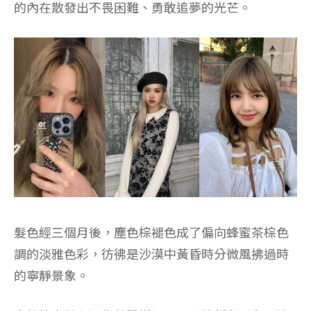
的內在散發出不畏困難、勇敢追夢的光芒。
髮色經三個月後，塵色棕褪色成了偏向蜂蜜茶棕色
調的淡雅色彩，彷彿是沙漠中黃昏時分微風拂過時
的寧靜景象。