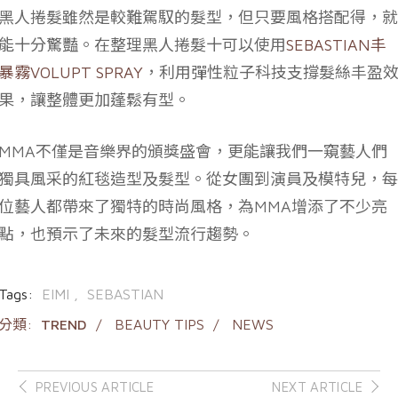
黑人捲髮雖然是較難駕馭的髮型，但只要風格搭配得，就
能十分驚豔。在整理黑人捲髮十可以使用
SEBASTIAN丰
暴霧VOLUPT SPRAY
，利用彈性粒子科技支撐髮絲丰盈
果，讓整體更加蓬鬆有型。
MMA不僅是音樂界的頒獎盛會，更能讓我們一窺藝人們
獨具風采的紅毯造型及髮型。從女團到演員及模特兒，每
位藝人都帶來了獨特的時尚風格，為MMA增添了不少亮
點，也預示了未來的髮型流行趨勢。
Tags:
EIMI
SEBASTIAN
分類:
TREND
BEAUTY TIPS
NEWS
Post
PREVIOUS ARTICLE
NEXT ARTICLE