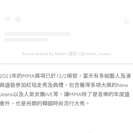
A post shared by Melon (멜론) (@melon_music)
2023年的MMA獎項已於12/2頒發，當天有多組藝人及演
員盛裝參加紅毯走秀及典禮，包含獲得多項大獎的New
Jeans以及人氣女團IVE等，讓MMA除了是音樂的年度盛
會外，也是另類的韓國時尚流行大秀。