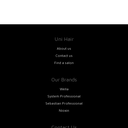
navigation
Uni Hair
About us
Contact us
Find a salon
Our Brands
Wella
System Professional
Sebastian Professional
Nioxin
Contact Us