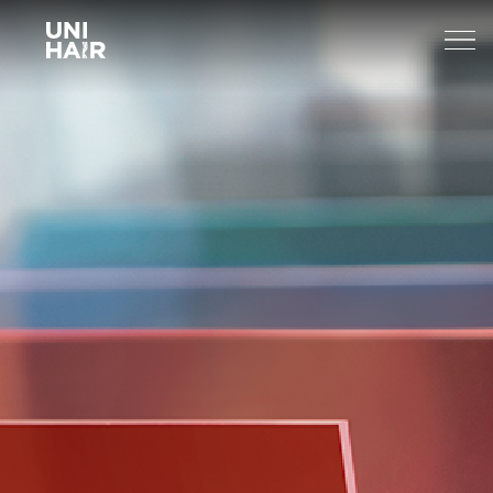
About Us
What’s New
TREND
Brands
BEAUTY TIPS
WELLA
Find A Salon
NEWS
Sp
Professional
Sebastian