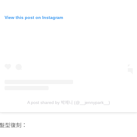
View this post on Instagram
A post shared by 박제니 (@__jennypark__)
髮型復刻：