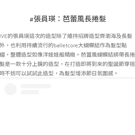
#張員瑛：芭蕾風長捲髮
IVE的張員瑛這次的造型除了維持招牌造型齊瀏海及長髮
外，也利用持續流行的balletcore大蝴蝶結作為髮型點
綴，整體造型如像洋娃娃般精緻。芭蕾風蝴蝶結綁帶長捲
髮是一款十分上鏡的造型，在打造即將到來的聖誕節穿搭
時不妨可以試試此造型，為髮型增添節日氛圍感。