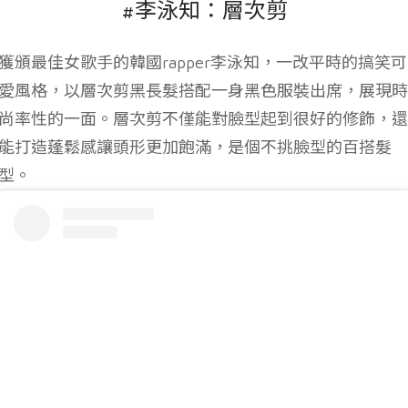
#李泳知：層次剪
獲頒最佳女歌手的韓國rapper李泳知，一改平時的搞笑可
愛風格，以層次剪黑長髮搭配一身黑色服裝出席，展現時
尚率性的一面。層次剪不僅能對臉型起到很好的修飾，還
能打造蓬鬆感讓頭形更加飽滿，是個不挑臉型的百搭髮
型。