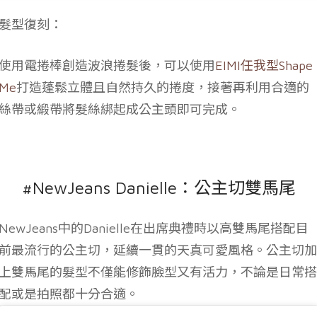
髮型復刻：
使用電捲棒創造波浪捲髮後，可以使用
EIMI任我型Shape
Me
打造蓬鬆立體且自然持久的捲度，接著再利用合適的
絲帶或緞帶將髮絲綁起成公主頭即可完成。
#NewJeans Danielle：公主切雙馬尾
NewJeans中的Danielle在出席典禮時以高雙馬尾搭配目
前最流行的公主切，延續一貫的天真可愛風格。公主切加
上雙馬尾的髮型不僅能修飾臉型又有活力，不論是日常搭
配或是拍照都十分合適。