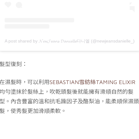
A post shared by 𝓝𝓮𝔀𝓙𝓮𝓪𝓷𝓼 𝓓𝓪𝓷𝓲𝓮𝓵𝓵𝓮다니엘 (@newjeansdanielle_)
髮型復刻：
在濕髮時，可以利用
SEBASTIAN雪紡絲TAMING ELIXIR
均勻塗抹於髮絲上，吹乾頭髮後就能擁有滑順自然的髮
型。內含豐富的溫和抗毛躁因子及酪梨油，能柔順保濕頭
髮，使秀髮更加滑順柔軟。