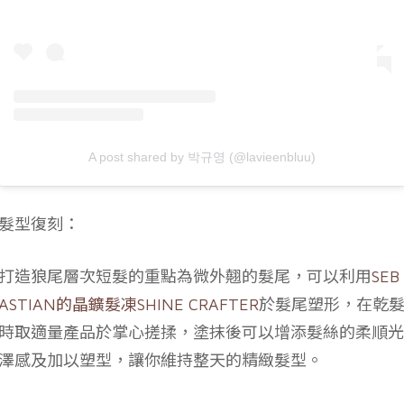
A post shared by 박규영 (@lavieenbluu)
髮型復刻：
打造狼尾層次短髮的重點為微外翹的髮尾，可以利用
SEB
ASTIAN的晶鑛髮凍SHINE CRAFTER
於髮尾塑形，在乾
時取適量產品於掌心搓揉，塗抹後可以增添髮絲的柔順光
澤感及加以塑型，讓你維持整天的精緻髮型。