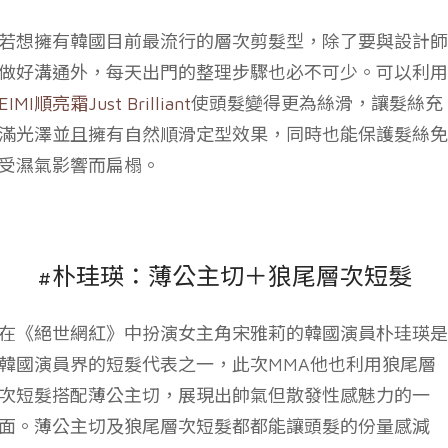
若想擁有韓國目前最流行的層次剪髮型，除了要與設計師
做好溝通外，每天出門的整理步驟也必不可少。可以利用
EIMI順亮霜Just Brilliant
使頭髮變得更為絲滑，讓髮絲充
滿光澤並且擁有自然順滑定型效果，同時也能保護髮絲免
受濕氣影響而扁榻。
#朴珪瑛：薄公主切＋狼尾層次短髮
在《絕世網紅》中扮演女主角宋雅莉的韓國演員朴珪瑛是
韓國演員界的短髮代表之一，此次MMA他也利用狼尾層
次短髮搭配薄公主切，展現出帥氣但散發性感魅力的一
面。薄公主切及狼尾層次短髮都都能讓頭髮的份量感減