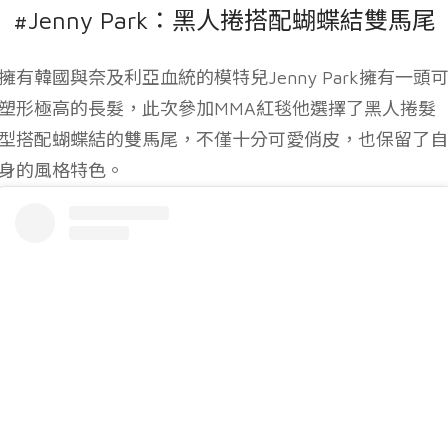
#Jenny Park：黑人捲搭配蝴蝶結雙馬尾
擁有韓國與奈及利亞血統的模特兒Jenny Park擁有一頭
塑形極高的長髮，此次參加MMA紅毯他選擇了黑人捲髮
型搭配蝴蝶結的雙馬尾，不僅十分可愛俏皮，也保留了自
身的風格特色。