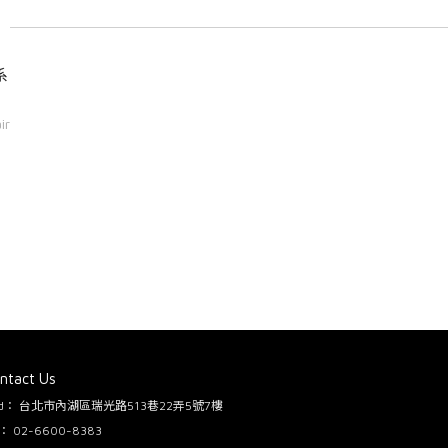
章
系
ir
ntact Us
dd：
台北市內湖區瑞光路513巷22弄5號7樓
l：
02-6600-8383