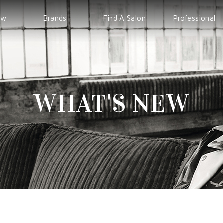
ew
Brands
Find A Salon
Professional
WELLA
EVENT
IPS
Sp
COURSE
Sebastian
WHAT'S NEW
nioxin