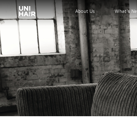
About Us
What’s N
TREND
BEAUTY T
NEWS