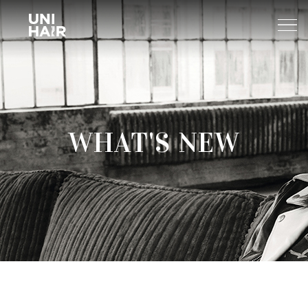
About Us
WHAT'S NEW
What’s New
TREND
Brands
BEAUTY TIPS
WELLA
Find A Salon
NEWS
Sp
Professional
Sebastian