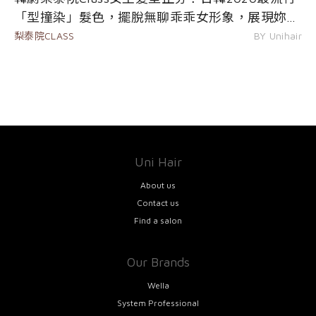
「型撞染」髮色，擺脫無聊乖乖女形象，展現妳獨
一無二的時尚性格！
梨泰院CLASS
BY Unihair
Uni Hair
About us
Contact us
Find a salon
Our Brands
Wella
System Professional