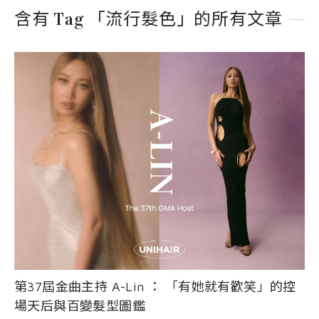
EVENT
nioxin
Shop
含有 Tag 「流行髮色」的所有文章
COURSE
Shop
Contact Us
Products
第37屆金曲主持 A-Lin ： 「有她就有歡笑」的控
場天后與百變髮型圖鑑