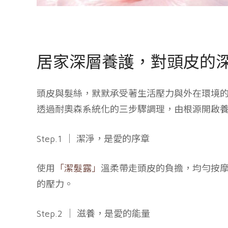
居家深層養護，對頭皮的
頭皮與髮絲，默默承受著生活壓力與外在環境
透過耐奧森系統化的三步驟調理，由根源開啟
Step.1 ｜ 潔淨，是愛的序章
使用
「潔髮露」
溫柔帶走頭皮的負擔，均勻按摩
的壓力。
Step.2 ｜ 滋養，是愛的能量