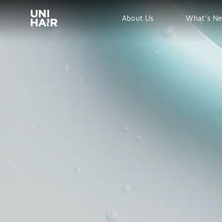
About Us
What’s N
TREND
BEAUTY T
NEWS