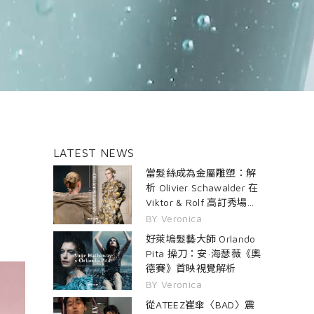
LATEST NEWS
當髮絲成為金屬雕塑：解
析 Olivier Schawalder 在
Viktor & Rolf 高訂秀場的
雙生髮藝
BY Veronica
好萊塢髮藝大師 Orlando
Pita 操刀：安·海瑟薇《奧
德賽》首映視覺解析
BY Veronica
從ATEEZ崔傘〈BAD〉震