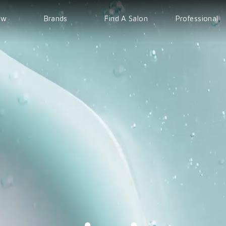
ew
Brands
Find A Salon
Professional
WELLA
EVENT
IPS
Sp
COURSE
Sebastian
nioxin