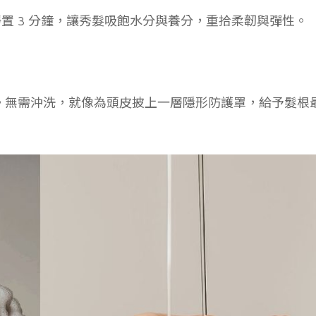
置 3 分鐘，讓秀髮吸飽水分與養分，重拾柔韌與彈性。
。無需沖洗，就像為頭皮披上一層隱形防護罩，給予髮根