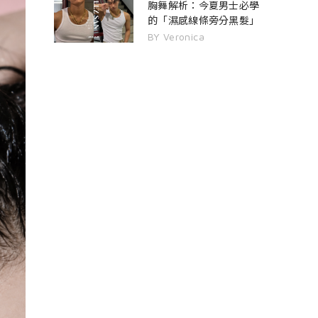
胸舞解析：今夏男士必學
的「濕感線條旁分黑髮」
BY Veronica