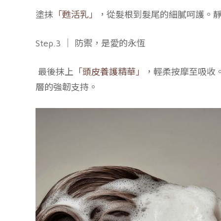
塗抹
「甦活乳」
，從髮根到髮尾的細膩呵護。靜
Step.3 ｜ 防禦，是愛的永恆
最後抹上
「頭皮養護精華」
，輕柔按摩至吸收
層的強韌支持。