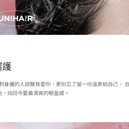
呵護
對身邊的人說聲我愛你，更別忘了留一份溫柔給自己， 
始，找回今夏最清爽的輕盈感。