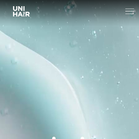
About Us
What’s New
TREND
Brands
BEAUTY TIPS
WELLA
Find A Salon
NEWS
Sp
Professional
Sebastian