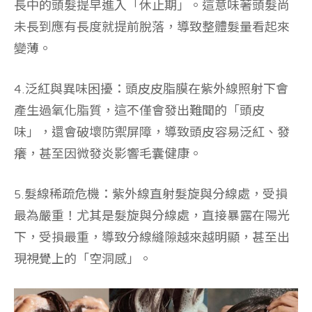
長中的頭髮提早進入「休止期」。這意味著頭髮尚
未長到應有長度就提前脫落，導致整體髮量看起來
變薄。
4.泛紅與異味困擾：
頭皮皮脂膜在紫外線照射下會
產生過氧化脂質，這不僅會發出難聞的「頭皮
味」，還會破壞防禦屏障，導致頭皮容易泛紅、發
癢，甚至因微發炎影響毛囊健康。
5.髮線稀疏危機：
紫外線直射髮旋與分線處，受損
最為嚴重！尤其是髮旋與分線處，直接暴露在陽光
下，受損最重，導致分線縫隙越來越明顯，甚至出
現視覺上的「空洞感」。