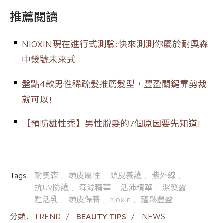
推薦閱讀
NIOXIN現在進行式測驗:快來測測你屬於耐奧森
中幾號未來式
盤點4款男性稀疏髮推薦髮型，豐盈關鍵靠剪裁
就可以!
【預防雄性禿】男性脫髮的7個原因要先知道!
Tags:
耐奧森
頭皮屬性
頭皮養護
紫外線
抗UV防護
森源精華
活沛精華
潔髮露
甦活乳
頭皮保養
nioxin
蓬鬆豐盈
分類:
TREND
BEAUTY TIPS
NEWS