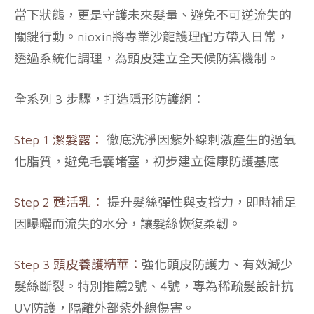
當下狀態，更是守護未來髮量、避免不可逆流失的
關鍵行動。nioxin將專業沙龍護理配方帶入日常，
透過系統化調理，為頭皮建立全天候防禦機制。
全系列 3 步驟，打造隱形防護網：
Step 1
潔髮露
：
徹底洗淨因紫外線刺激產生的過氧
化脂質，避免毛囊堵塞，初步建立健康防護基底
Step 2 甦活乳：
提升髮絲彈性與支撐力，即時補足
因曝曬而流失的水分，讓髮絲恢復柔韌。
Step 3 頭皮養護精華：
強化頭皮防護力、有效減少
髮絲斷裂。特別推薦
2號、
4號
，專為稀疏髮設計
抗
UV防護
，隔離外部紫外線傷害。