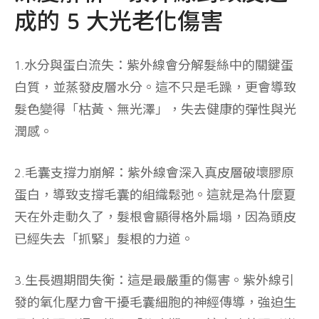
成的 5 大光老化傷害
1.水分與蛋白流失：
紫外線會分解髮絲中的關鍵蛋
白質，並蒸發皮層水分。這不只是毛躁，更會導致
髮色變得「枯黃、無光澤」，失去健康的彈性與光
潤感。
2.毛囊支撐力崩解：
紫外線會深入真皮層破壞膠原
蛋白，導致支撐毛囊的組織鬆弛。這就是為什麼夏
天在外走動久了，髮根會顯得格外扁塌，因為頭皮
已經失去「抓緊」髮根的力道。
3.生長週期間失衡：
這是最嚴重的傷害。紫外線引
發的氧化壓力會干擾毛囊細胞的神經傳導，強迫生