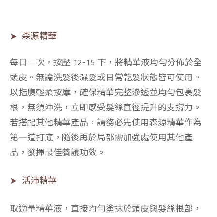
➤ 森源精華
每日一次，按壓
12-15 下
，將精華液均勻分佈於全
頭皮。無論洗髮後濕髮或日常乾髮狀態皆可使用。
以指腹輕柔按摩，確保精華完整滲透並均勻包裹髮
根，
無須沖洗
，立即感受髮絲直徑提升的支撐力。
若搭配其他精華產品，
請務必先使用森源精華作為
第一道打底
，隨後再於局部需加強處使用其他產
品，發揮最佳養護功效。
➤ 活沛精華
取適量精華液，直接均勻塗抹於頭皮與髮絲根部，