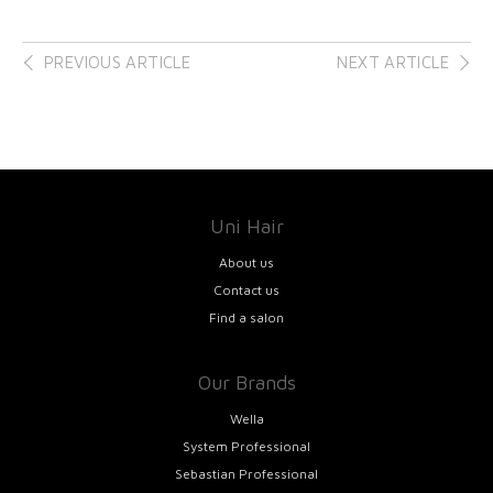
Post
PREVIOUS ARTICLE
NEXT ARTICLE
navigation
Uni Hair
About us
Contact us
Find a salon
Our Brands
Wella
System Professional
Sebastian Professional