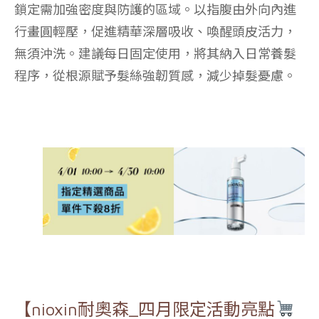
鎖定需加強密度與防護的區域。以指腹由外向內進
行畫圓輕壓，促進精華深層吸收、喚醒頭皮活力，
無須沖洗
。建議每日固定使用，將其納入日常養髮
程序，從根源賦予髮絲強韌質感，減少掉髮憂慮。
【nioxin耐奧森_四月限定活動亮點