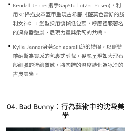
Kendall Jenner攜手GapStudio(Zac Posen)，利
用3D掃描皮革盔甲重現古希臘《薩莫色雷斯的勝
利女神》，髮型採用
慵懶低包頭
，呼應禮服著名
的濕身垂墜感，展現力量與柔韌的共鳴。
Kylie Jenner
身著Schiaparelli絲緞禮服，以斷臂
維納斯為靈感的包裹式剪裁，髮絲呈現如大理石
般細膩的流線質感，將肉體的溫度轉化為冰冷的
古典美學。
04. Bad Bunny：行為藝術中的沈澱美
學