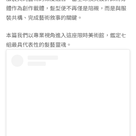
體作為創作載體，髮型便不再僅是陪襯，而是與服
裝共構、完成藝術敘事的關鍵。
本篇我們以專業視角進入這座限時美術館，鑑定七
組最具代表性的髮藝靈魂。