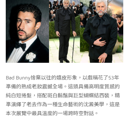
Bad Bunny捨棄以往的嬉皮形象，以戲稱花了53年
準備的熟成老妝震撼全場。這頭具備高明度質感的
純白短捲髮，搭配斑白鬍鬚與巨型蝴蝶結西裝，精
準演繹了老去作為一種生命藝術的沈澱美學，這是
本次展覽中最具溫度的一場跨時空對話。