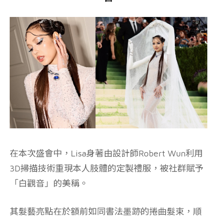
在本次盛會中，Lisa身著由設計師Robert Wun利用
3D掃描技術重現本人肢體的定製禮服，被社群賦予
「白觀音」的美稱。
其髮藝亮點在於額前如同書法墨跡的捲曲髮束，順