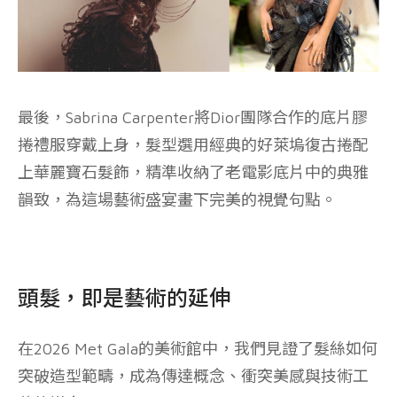
最後，Sabrina Carpenter將Dior團隊合作的底片膠
捲禮服穿戴上身，髮型選用經典的好萊塢復古捲配
上華麗寶石髮飾，精準收納了老電影底片中的典雅
韻致，為這場藝術盛宴畫下完美的視覺句點。
頭髮，即是藝術的延伸
在2026 Met Gala的美術館中，我們見證了髮絲如何
突破造型範疇，成為傳達概念、衝突美感與技術工