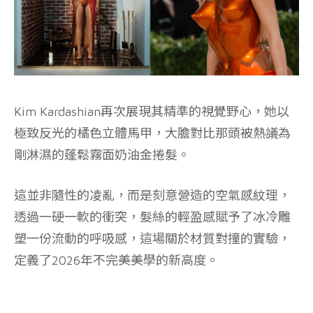
Kim Kardashian再次展現其精準的視覺野心，她以
極致反光的橘色立體馬甲，大膽對比那頭被熱議為
剛淋濕的蓬鬆霧面奶油金捲髮。
這並非隨性的凌亂，而是刻意營造的空氣感紋理，
透過一硬一軟的衝突，髮絲的輕盈感賦予了冰冷雕
塑一份流動的呼吸感，這場關於材質對撞的實驗，
定義了2026年不完美美學的新高度。