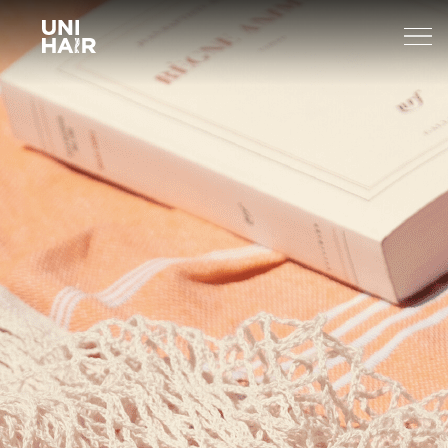
About Us
What’s New
TREND
Brands
BEAUTY TIPS
WELLA
Find A Salon
NEWS
Sp
Professional
Sebastian