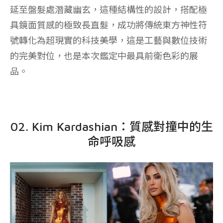
延至盤髮處潛藏幽玄，這種結構性的設計，搭配極
具鏡面質感的極致長直髮，成功將傳統東方神性符
號轉化為超現實的科技美學，這是工藝與數位技術
的完美對位，也是本次鑑定中最具前衛色彩的展
品。
02. Kim Kardashian：質感對撞中的生
命呼吸感