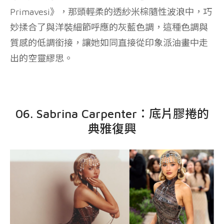
Primavesi》，那頭輕柔的透紗米棕隨性波浪中，巧
妙揉合了與洋裝細節呼應的灰藍色調，這種色調與
質感的低調銜接，讓她如同直接從印象派油畫中走
出的空靈繆思。
06. Sabrina Carpenter：底片膠捲的
典雅復興