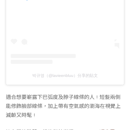
박규영（@lavieenbluu）分享的貼文
適合想要嶄露下巴弧度及脖子線條的人 ! 短髮兩側
能修飾臉部線條，加上帶有空氣感的瀏海在視覺上
減齡又時髦 !