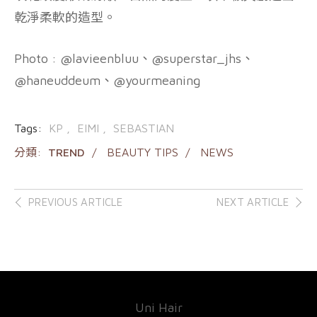
乾淨柔軟的造型。
Photo : @lavieenbluu、@superstar_jhs、
@haneuddeum、@yourmeaning
Tags:
KP
EIMI
SEBASTIAN
分類:
TREND
BEAUTY TIPS
NEWS
Post
PREVIOUS ARTICLE
NEXT ARTICLE
navigation
Uni Hair