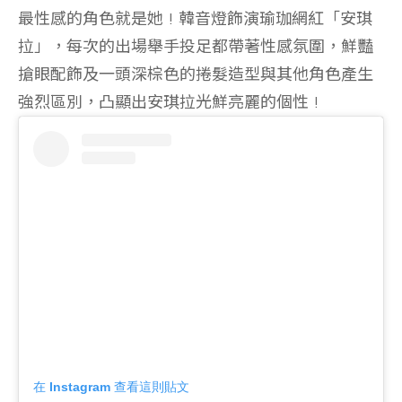
最性感的角色就是她 ! 韓音燈飾演瑜珈網紅「安琪
拉」，
每次的出場舉手投足都帶著性感氛圍，鮮豔
搶眼配飾及一頭深棕色的捲髮造型與其他角色產生
強烈區別，凸顯出安琪拉光鮮亮麗的個性 !
在 Instagram 查看這則貼文