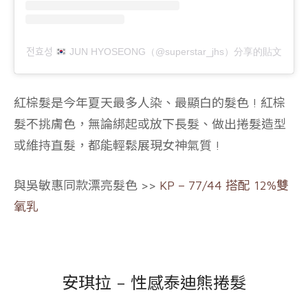
전효성
JUN HYOSEONG（@superstar_jhs）分享的貼文
紅棕髮
是今年夏天最多人染、最顯白的髮色 ! 紅棕
髮不挑膚色，無論綁起或放下長髮、做出捲髮造型
或維持直髮，都能輕鬆展現女神氣質 !
與吳敏惠同款漂亮髮色 >>
KP – 77/44 搭配 12%雙
氧乳
安琪拉 – 性感泰迪熊捲髮