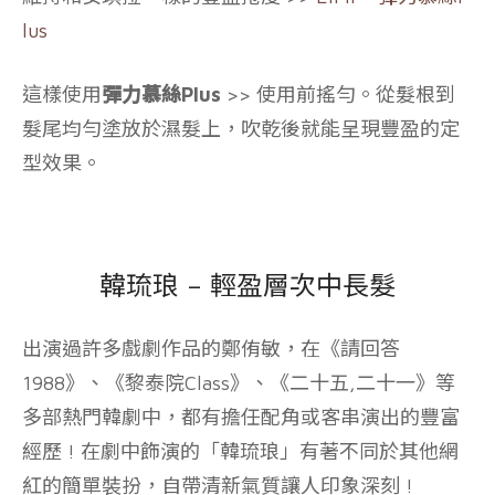
lus
這樣使用
彈力慕絲Plus
>> 使用前搖勻。從髮根到
髮尾均勻塗放於濕髮上，吹乾後就能呈現豐盈的定
型效果。
韓琉琅 – 輕盈層次中長髮
出演過許多戲劇作品的鄭侑敏，
在《請回答
1988》、《黎泰院Class》、《二十五,二十一》等
多部熱門韓劇中，都有擔任配角或客串演出的豐富
經歷 ! 在
劇中飾演的「韓琉琅」有著不同於其他網
紅的簡單裝扮，自帶清新氣質讓人印象深刻 !