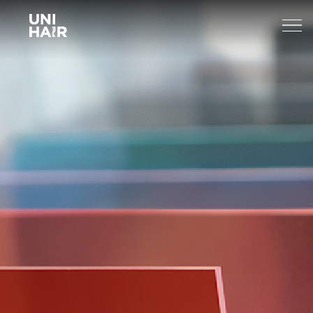
About Us
What’s New
TREND
Brands
BEAUTY TIPS
WELLA
Find A Salon
NEWS
Sp
Professional
Sebastian