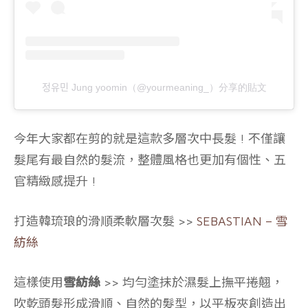
정유민 Jung yoomin（@yourmeaning_）分享的貼文
今年大家都在剪的就是這款多層次中長髮 ! 不僅讓
髮尾有最自然的髮流，整體風格也更加有個性、五
官精緻感提升 !
打造韓琉琅的滑順柔軟層次髮 >>
SEBASTIAN – 雪
紡絲
這樣使用
雪紡絲
>> 均勻塗抹於濕髮上撫平捲翹，
吹乾頭髮形成滑順、自然的髮型，以平板夾創造出