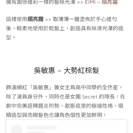
擁有跟徐雅莉一樣的髮絲光澤 >>
EIMI – 順亮霜
這樣使用
順亮霜
>> 取薄薄一層塗佈於手心搓勻
後，輕柔地使用於乾髮上，創造具有絲滑光澤的造
型。
吳敏惠 – 大勢紅棕髮
飾演網紅「吳敏惠」兼女主角高中同學的全烋星，
除了演員身分外，同時也是女團 Secret 的隊長 ! 在
劇中完美詮釋趨炎附勢、歇斯底里的極端性格，吸
睛造型與亮眼髮色也讓角色個性更加鮮明 !