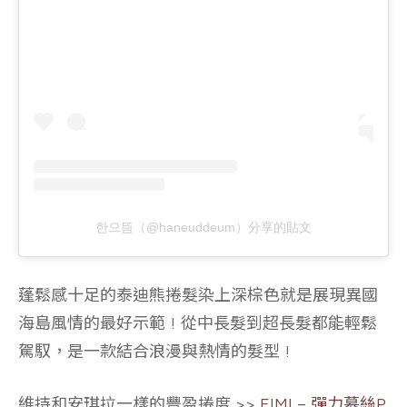
한으뜸（@haneuddeum）分享的貼文
蓬
鬆感十足的泰迪熊捲髮染上深棕色就是展現異國
海島風情的最好示範 ! 從中長髮到超長髮都能輕鬆
駕馭，是一款結合浪漫與熱情的髮型 !
維持和安琪拉一樣的豐盈捲度 >>
EIMI – 彈力慕絲P