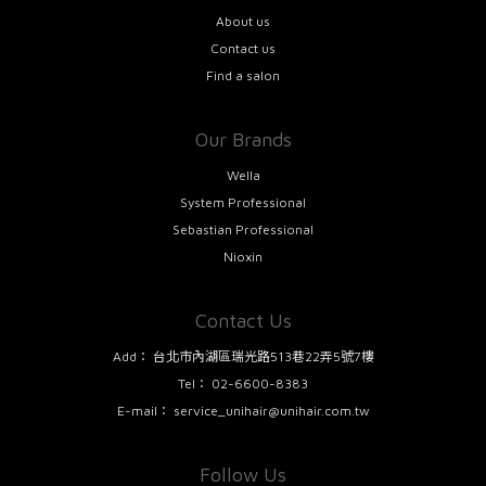
About us
Contact us
Find a salon
Our Brands
Wella
System Professional
Sebastian Professional
Nioxin
Contact Us
Add：
台北市內湖區瑞光路513巷22弄5號7樓
Tel：
02-6600-8383
E-mail：
service_unihair@unihair.com.tw
Follow Us