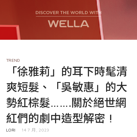
EVENT
nioxin
Shop
COURSE
Shop
Contact Us
Products
TREND
「徐雅莉」的耳下時髦清
爽短髮、「吳敏惠」的大
勢紅棕髮…….關於絕世網
紅們的劇中造型解密 !
發表於
LORI
14 7 月, 2023