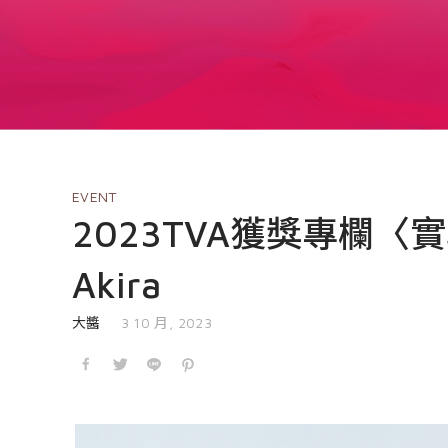
EVENT
​​2023TVA獲獎專欄〈實現實
Akira
發表於
大醬
3 10 月, 2023