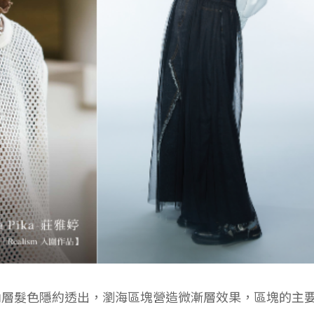
內層髮色隱約透出，瀏海區塊營造微漸層效果，區塊的主