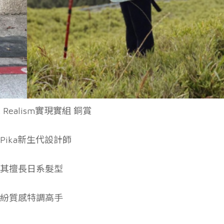
A Realism實現實組 銅賞
kaPika新生代設計師
其擅長日系髮型
紛質感特調高手