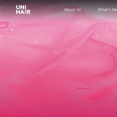
About Us
What’s N
TREND
BEAUTY T
NEWS