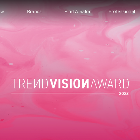
ew
Brands
Find A Salon
Professional
WELLA
EVENT
IPS
Sp
COURSE
Sebastian
nioxin