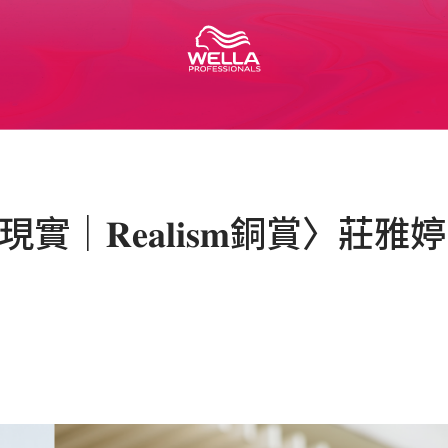
｜𝐑𝐞𝐚𝐥𝐢𝐬𝐦銅賞〉莊雅婷